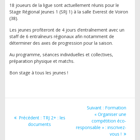
18 joueurs de la ligue sont actuellement réunis pour le
Stage Régional Jeunes 1 (SRJ 1) à la salle Everest de Voiron
(38).
Les jeunes profiteront de 4 jours d’entraînement avec un
staff de 6 entraîneurs régionaux afin notamment de
déterminer des axes de progression pour la saison.
Au programme, séances individuelles et collectives,
préparation physique et matchs.
Bon stage à tous les jeunes !
Navigation
Article
Suivant :
Formation
de
suivant
« Organiser une
Article
Précédent :
TRJ 2+ : les
:
compétition éco-
précédent
documents
l’article
responsable » : inscrivez-
:
vous !