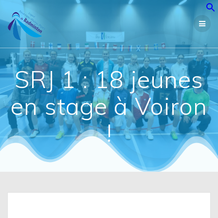
Passer
au
contenu
SRJ 1 : 18 jeunes
en stage à Voiron
!