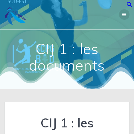
Passer
au
contenu
CIJ 1 : les
documents
CIJ 1 : les