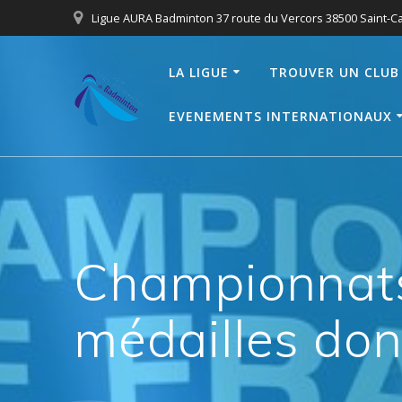
Passer
Ligue AURA Badminton 37 route du Vercors 38500 Saint-C
au
contenu
LA LIGUE
TROUVER UN CLUB
EVENEMENTS INTERNATIONAUX
Championnats
médailles dont