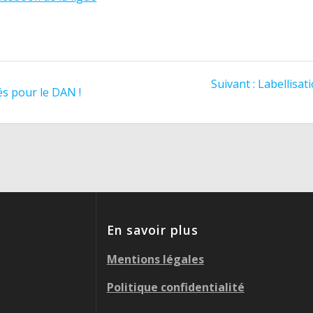
Article
Suivant :
Labellisat
és pour le DAN !
suivant
:
En savoir plus
Mentions légales
Politique confidentialité