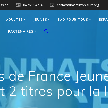
assien
04 76 91 47 86
contact@badminton-aura.org
ADULTES
JEUNES
BAD POUR TOUS
ESPA
PARTENAIRES
 de France Jeune
 2 titres pour la l