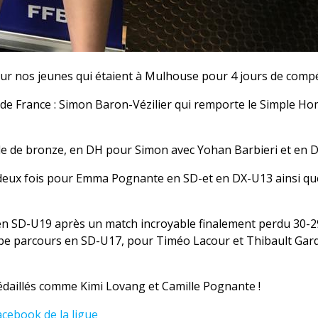
our nos jeunes qui étaient à Mulhouse pour 4 jours de compét
e France : Simon Baron-Vézilier qui remporte le Simple 
e de bronze, en DH pour Simon avec Yohan Barbieri et en 
nt deux fois pour Emma Pognante en SD-et en DX-U13 ainsi
n SD-U19 après un match incroyable finalement perdu 30-29
be parcours en SD-U17, pour Timéo Lacour et Thibault Gard
édaillés comme Kimi Lovang et Camille Pognante !
acebook de la ligue