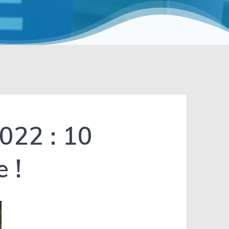
022 : 10
e !