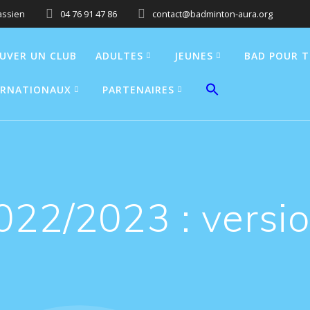
assien
04 76 91 47 86
contact@badminton-aura.org
UVER UN CLUB
ADULTES
JEUNES
BAD POUR 
ERNATIONAUX
PARTENAIRES
022/2023 : versi