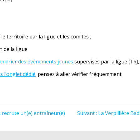
e territoire par la ligue et les comités ;
n de la ligue
alendrier des événements jeunes
supervisés par la ligue (TRJ,
s l’onglet dédié
, pensez à aller vérifier fréquemment.
Article
recrute un(e) entraîneur(e)
Suivant :
La Verpillière Ba
suivant
: