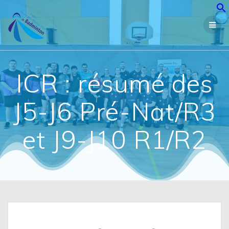
Passer
au
contenu
ICR : résumé des
J5-J6 Pré-Nat/R3
et J9-J10 R1/R2