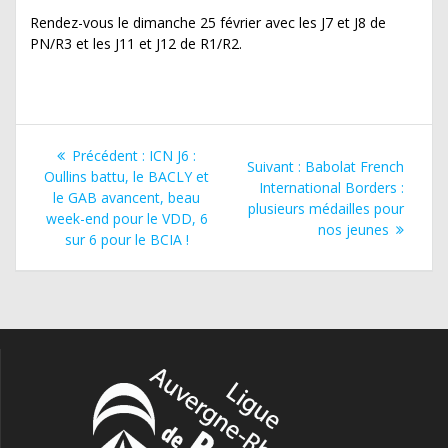
Rendez-vous le dimanche 25 février avec les J7 et J8 de
PN/R3 et les J11 et J12 de R1/R2.
Navigation
Article
Précédent :
ICN J6 :
Article
Suivant :
Babolat French
de
précédent
Oullins battu, le BACLY et
suivant
International Borders :
:
le GAB avancent, beau
:
plusieurs médailles pour
l’article
week-end pour le VDD, 6
nos jeunes
sur 6 pour le BCIA !