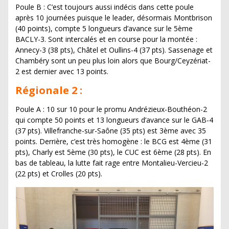
Poule B : C’est toujours aussi indécis dans cette poule
après 10 journées puisque le leader, désormais Montbrison
(40 points), compte 5 longueurs d’avance sur le 5ème
BACLY-3. Sont intercalés et en course pour la montée :
Annecy-3 (38 pts), Châtel et Oullins-4 (37 pts). Sassenage et
Chambéry sont un peu plus loin alors que Bourg/Ceyzériat-
2 est dernier avec 13 points.
Régionale 2 :
Poule A : 10 sur 10 pour le promu Andrézieux-Bouthéon-2
qui compte 50 points et 13 longueurs d’avance sur le GAB-4
(37 pts). Villefranche-sur-Saône (35 pts) est 3ème avec 35
points. Derrière, c’est très homogène : le BCG est 4ème (31
pts), Charly est 5ème (30 pts), le CUC est 6ème (28 pts). En
bas de tableau, la lutte fait rage entre Montalieu-Vercieu-2
(22 pts) et Crolles (20 pts).