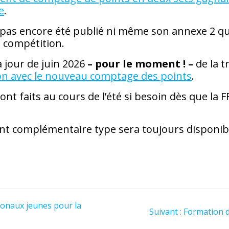
e
.
 pas encore été publié ni même son annexe 2 qu
 compétition.
 à jour de juin 2026
– pour le moment ! –
de la 
n avec le nouveau comptage des points
.
t faits au cours de l’été si besoin dès que la F
t complémentaire type sera toujours disponi
ionaux jeunes pour la
Article
Suivant :
Formation de
suivant