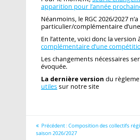
apparition pour l’année prochain
Néanmoins, le RGC 2026/2027 n’a
particulier/complémentaire d’une
En l’attente, voici donc la version
complémentaire d’une compétitio
Les changements nécessaires seron
évoquée.
La dernière version
du règlemen
utiles
sur notre site
Navigation
Article
Précédent :
Composition des collectifs rég
précédent
de
saison 2026/2027