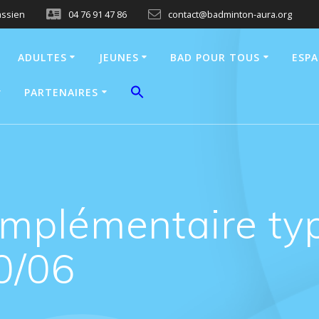
assien
04 76 91 47 86
contact@badminton-aura.org
ADULTES
JEUNES
BAD POUR TOUS
ESPA
PARTENAIRES
mplémentaire t
30/06