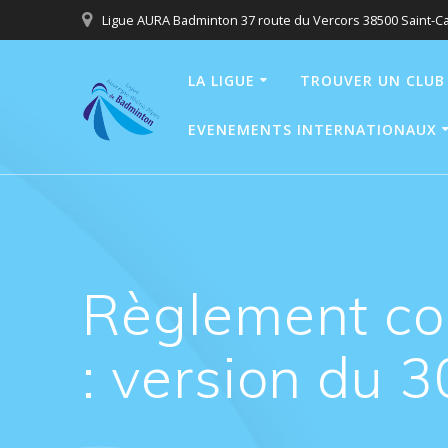
Passer
Ligue AURA Badminton 37 route du Vercors 38500 Saint-C
au
contenu
LA LIGUE
TROUVER UN CLUB
EVENEMENTS INTERNATIONAUX
Règlement co
: version du 