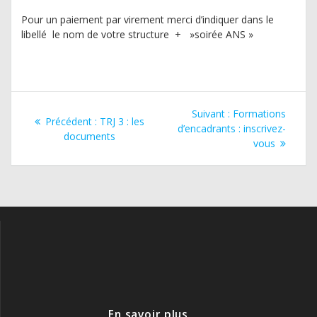
Pour un paiement par virement merci d’indiquer dans le
libellé le nom de votre structure + »soirée ANS »
Navigation
Article
Suivant :
Formations
Article
Précédent :
TRJ 3 : les
de
suivant
d’encadrants : inscrivez-
précédent
documents
:
vous
:
l’article
En savoir plus