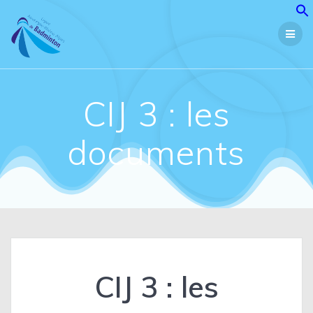
Passer
au
contenu
CIJ 3 : les
documents
CIJ 3 : les