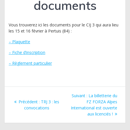
documents
Vous trouverez ici les documents pour le CIJ 3 qui aura lieu
les 15 et 16 février à Pertuis (84) :
– Plaquette
– Fiche d’inscription
– Règlement particulier
Navigation
Article
Suivant :
La billetterie du
de
Article
suivant
Précédent :
TRJ 3 : les
FZ FORZA Alpes
précédent
:
convocations
International est ouverte
l’article
:
aux licenciés !