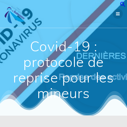
Passer
au
contenu
Covid-19 :
protocole de
reprise pour les
mineurs