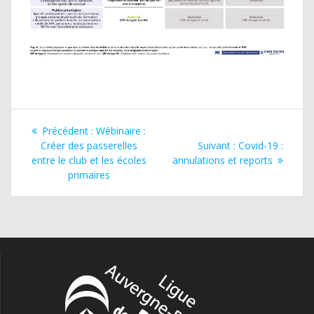
Navigation
Article
Précédent :
Wébinaire :
de
précédent
Article
Créer des passerelles
Suivant :
Covid-19 :
:
suivant
entre le club et les écoles
annulations et reports
l’article
:
primaires