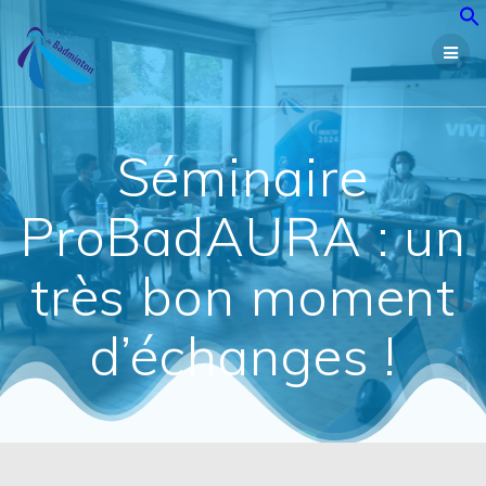
Passer
au
contenu
Séminaire
ProBadAURA : un
très bon moment
d’échanges !