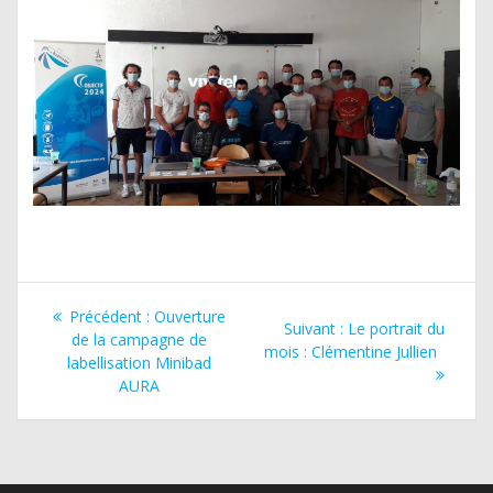
Navigation
Article
Précédent :
Ouverture
Article
Suivant :
Le portrait du
de
précédent
de la campagne de
suivant
mois : Clémentine Jullien
:
labellisation Minibad
:
l’article
AURA