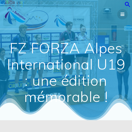
Passer
au
contenu
FZ FORZA Alpes
International U19
: une édition
mémorable !