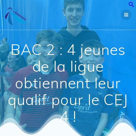
Passer
au
contenu
BAC 2 : 4 jeunes
de la ligue
obtiennent leur
qualif pour le CEJ
4 !