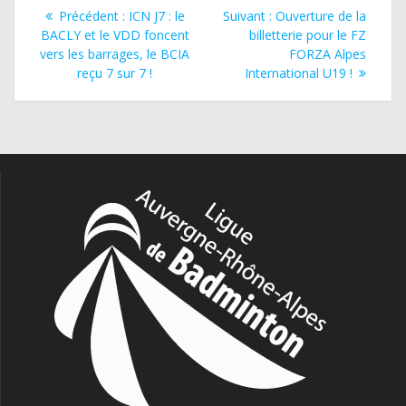
Navigation
Article
Article
Précédent :
ICN J7 : le
Suivant :
Ouverture de la
de
précédent
suivant
BACLY et le VDD foncent
billetterie pour le FZ
:
:
vers les barrages, le BCIA
FORZA Alpes
l’article
reçu 7 sur 7 !
International U19 !