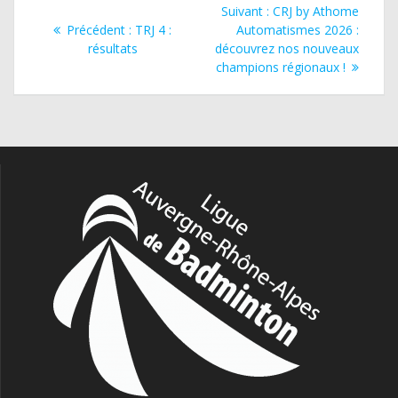
Navigation
Article
Suivant :
CRJ by Athome
de
Article
suivant
Précédent :
TRJ 4 :
Automatismes 2026 :
précédent
:
résultats
découvrez nos nouveaux
l’article
:
champions régionaux !