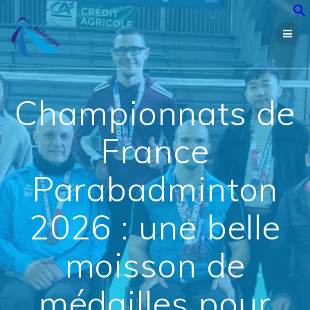
Passer
au
contenu
Championnats de
France
Parabadminton
2026 : une belle
moisson de
médailles pour