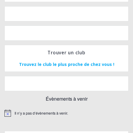
e
s
v
u
e
s
Trouver un club
É
Trouvez le club le plus proche de chez vous !
v
è
Évènements à venir
n
e
Il n’y a pas d’évènements à venir.
Notice
m