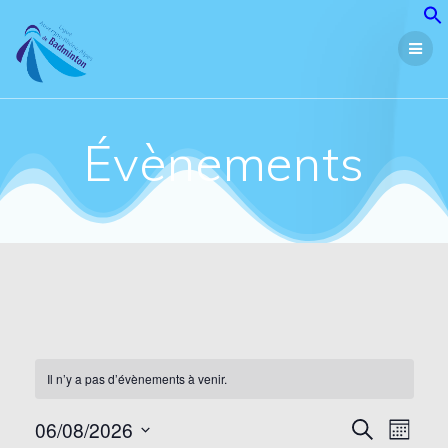
Passer
au
contenu
Évènements
Il n’y a pas d’évènements à venir.
R
06/08/2026
N
Recherche
Mois