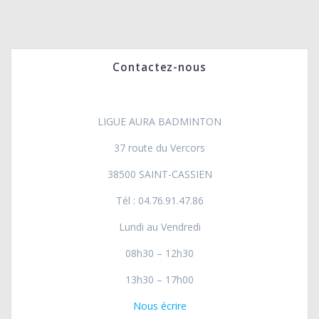
n
d
É
a
e
v
v
É
è
Contactez-nous
i
v
n
e
g
è
LIGUE AURA BADMINTON
m
a
n
37 route du Vercors
e
t
n
e
38500 SAINT-CASSIEN
t
Tél : 04.76.91.47.86
i
m
Lundi au Vendredi
o
e
08h30 – 12h30
n
n
13h30 – 17h00
d
t
Nous écrire