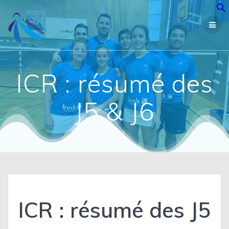
Passer
au
contenu
ICR : résumé des
J5 & J6
ICR : résumé des J5