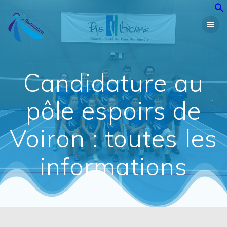
Passer
au
contenu
Candidature au
pôle espoirs de
Voiron : toutes les
informations