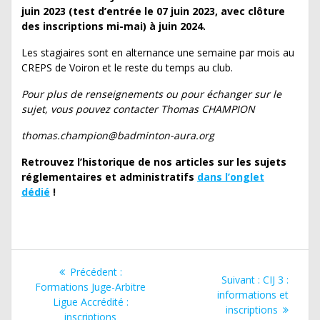
juin 2023 (test d’entrée le 07 juin 2023, avec clôture
des inscriptions mi-mai) à juin 2024.
Les stagiaires sont en alternance une semaine par mois au
CREPS de Voiron et le reste du temps au club.
Pour plus de renseignements ou pour échanger sur le
sujet, vous pouvez contacter Thomas CHAMPION
thomas.champion@badminton-aura.org
Retrouvez l’historique de nos articles sur les sujets
réglementaires et administratifs
dans l’onglet
dédié
!
Navigation
Article
Précédent :
Article
Suivant :
CIJ 3 :
de
précédent
Formations Juge-Arbitre
suivant
informations et
:
Ligue Accrédité :
:
inscriptions
inscriptions