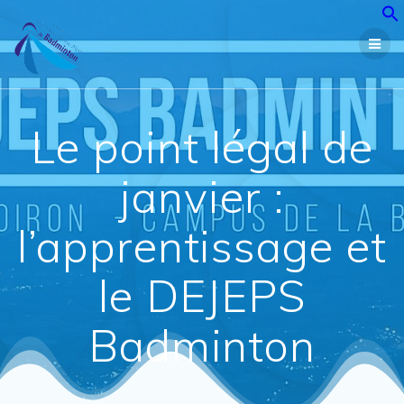
Passer
au
contenu
Le point légal de
janvier :
l’apprentissage et
le DEJEPS
Badminton