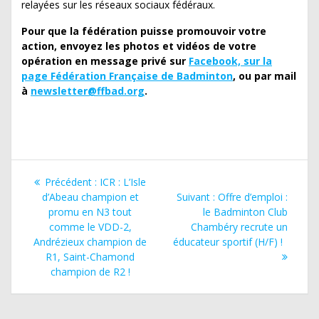
relayées sur les réseaux sociaux fédéraux.
Pour que la fédération puisse promouvoir votre
action, envoyez les photos et vidéos de votre
opération en message privé sur
Facebook, sur la
page Fédération Française de Badminton
, ou par mail
à
newsletter@ffbad.org
.
Navigation
Article
Précédent :
ICR : L’Isle
de
précédent
Article
d’Abeau champion et
Suivant :
Offre d’emploi :
:
suivant
promu en N3 tout
le Badminton Club
l’article
:
comme le VDD-2,
Chambéry recrute un
Andrézieux champion de
éducateur sportif (H/F) !
R1, Saint-Chamond
champion de R2 !