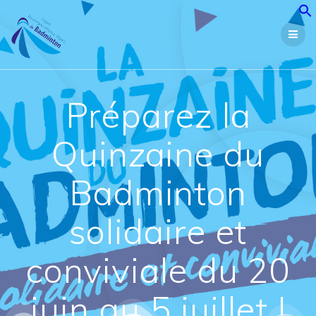
Passer
au
contenu
Préparez la
Quinzaine du
Badminton
solidaire et
conviviale du 20
juin au 5 juillet !