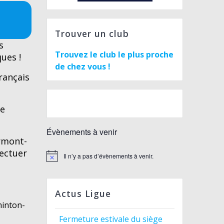
Trouver un club
s
Trouvez le club le plus proche
ues !
de chez vous !
rançais
de
Évènements à venir
ermont-
fectuer
Il n’y a pas d’évènements à venir.
Notice
Actus Ligue
minton-
Fermeture estivale du siège