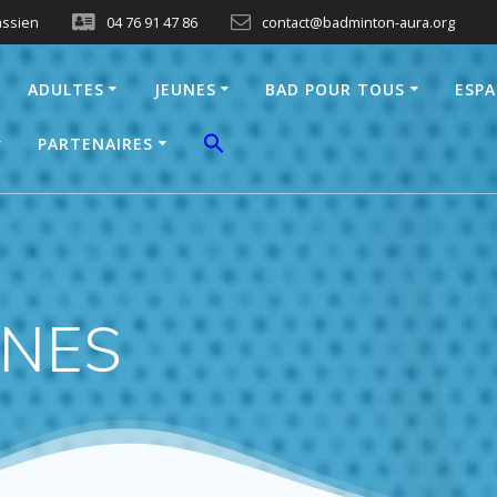
assien
04 76 91 47 86
contact@badminton-aura.org
ADULTES
JEUNES
BAD POUR TOUS
ESPA
PARTENAIRES
GNES