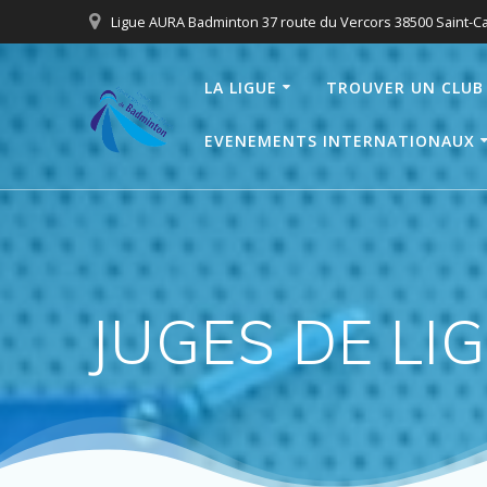
Passer
Ligue AURA Badminton 37 route du Vercors 38500 Saint-C
au
contenu
LA LIGUE
TROUVER UN CLUB
EVENEMENTS INTERNATIONAUX
JUGES DE LI